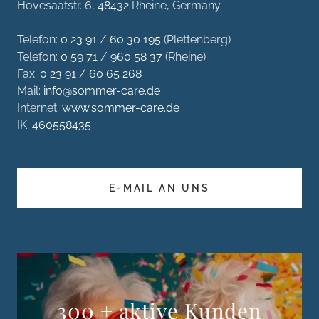
Hovesaatstr. 6,
48432
Rheine, Germany
Telefon:
0 23 91
/
60 30 195
(Plettenberg)
Telefon:
0 59 71
/
960 58 37
(Rheine)
Fax:
0 23 91
/
60 65 268
Mail:
info@sommer-care.de
Internet:
www.sommer-care.de
IK:
460558435
E-MAIL AN UNS
300 + aktive Kunden