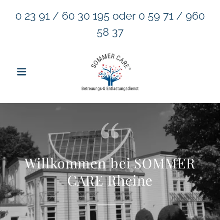
0 23 91
/
60 30 195
oder
0 59 71
/
960
58 37
Willkommen bei SOMMER
CARE Rheine